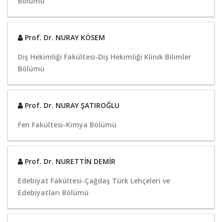
Bölümü
2
DAİİCHİ SANKYO
2
NOVO NORDİSK SAĞLIK
2
ZYDUS THARAPEUTİCS INC.
Prof. Dr. NURAY KÖSEM
2
Ankara Kalkınma Ajansı
Diş Hekimliği Fakültesi
-Diş Hekimliği Klinik Bilimler
2
DGROZEL
Bölümü
2
Sağlık Bakanlığı
1
MOMENT PROJE
Prof. Dr. NURAY ŞATIROĞLU
1
SANOFİ
Fen Fakültesi
-Kimya Bölümü
1
Agios Pharmaceuticals Inc.
1
IQVIA İSTANBUL SAĞLIK HİZMETLERİ ARAŞTIRMA
DANIŞMANLIK LTD.ŞTİ
Prof. Dr. NURETTİN DEMİR
1
Diğer Ülkelerden Üniversiteler
Edebiyat Fakültesi
-Çağdaş Türk Lehçeleri ve
1
Polish National Agency
Edebiyatları Bölümü
1
Yale Üniversitesi
1
BAGFAŞ BANDIRMA GÜBRE FABRİKA A.Ş.