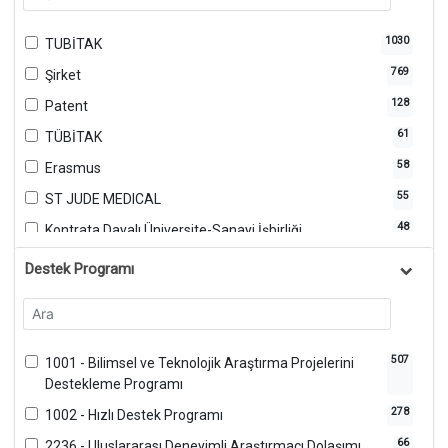
1030
TUBİTAK
769
Şirket
128
Patent
61
TÜBİTAK
58
Erasmus
55
ST JUDE MEDICAL
48
Kontrata Dayalı Üniversite-Sanayi İşbirliği
32
Diğer Resmi Kurumlar
Destek Programı
21
MERCK SHARP DOHME
19
ABBIVE
18
Avrupa Birliği
507
1001 - Bilimsel ve Teknolojik Araştırma Projelerini
18
Destekleme Programı
JOHNSON & JOHNSON
278
18
1002 - Hızlı Destek Programı
NOVARTİS SAĞLIK
66
15
2236 - Uluslararası Deneyimli Araştırmacı Dolaşımı
AB Destekli Diğer