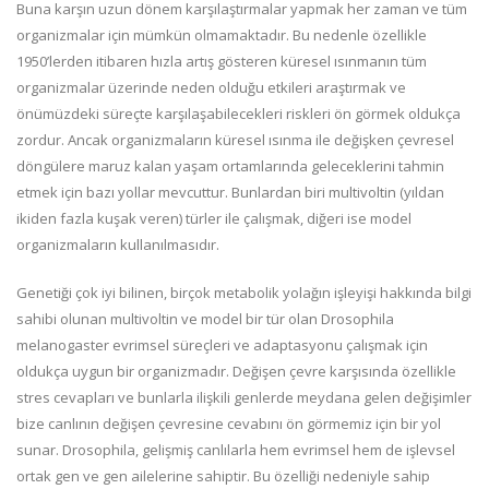
Buna karşın uzun dönem karşılaştırmalar yapmak her zaman ve tüm
organizmalar için mümkün olmamaktadır. Bu nedenle özellikle
1950’lerden itibaren hızla artış gösteren küresel ısınmanın tüm
organizmalar üzerinde neden olduğu etkileri araştırmak ve
önümüzdeki süreçte karşılaşabilecekleri riskleri ön görmek oldukça
zordur. Ancak organizmaların küresel ısınma ile değişken çevresel
döngülere maruz kalan yaşam ortamlarında geleceklerini tahmin
etmek için bazı yollar mevcuttur. Bunlardan biri multivoltin (yıldan
ikiden fazla kuşak veren) türler ile çalışmak, diğeri ise model
organizmaların kullanılmasıdır.
Genetiği çok iyi bilinen, birçok metabolik yolağın işleyişi hakkında bilgi
sahibi olunan multivoltin ve model bir tür olan Drosophila
melanogaster evrimsel süreçleri ve adaptasyonu çalışmak için
oldukça uygun bir organizmadır. Değişen çevre karşısında özellikle
stres cevapları ve bunlarla ilişkili genlerde meydana gelen değişimler
bize canlının değişen çevresine cevabını ön görmemiz için bir yol
sunar. Drosophila, gelişmiş canlılarla hem evrimsel hem de işlevsel
ortak gen ve gen ailelerine sahiptir. Bu özelliği nedeniyle sahip