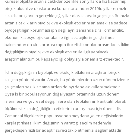
Küresel ölçekte artan sıcaklıklar özellikle son yıllarda hız kazanmış;
birçok ulusal ve uluslararası kurum tarafından 2010’lu yıllar en hızlı
sıcaklık artışlarının gerçekleştiği yıllar olarak kayda geçmiştir. Bu hızla
artan sıcaklıkların biyolojik ve ekolojik etkilerini anlamak ise sadece
biyoçeşitliliğin korunması için değil aynı zamanda zirai, ormancılık,
ekonomik, sosyolojik konular ile ilgili stratejilerin geliştirilmesi
bakımından da uluslararası çapta öncelikli konular arasındadır. İklim
değişikliğinin biyolojik ve ekolojik etkileri ile ilgili yapılacak
araştırmalar tüm bu kapsayıcılığı dolayısıyla önem arz etmektedir.
İklim değişikliğinin biyolojik ve ekolojik etkilerini araştıran birçok
çalışma yöntemi vardır. Ancak, bu yöntemlerden uzun dönem izleme
çalışmaları bazı kısıtlamalardan dolayı daha az kullanılmaktadır.
Oysa ki bir populasyonun doğal yaşam ortamında uzun dönem
izlenmesi ve çevresel değişimlere olan tepkilerinin kantitatif olarak
ölçülmesi iklim değişikliğinin etkilerinin anlaşılması için önemlidir.
Zamansal ölçeklerde populasyonda meydana gelen değişimlerin
karşılaştırılması iklim değişiminin yarattığı seçilim nedeniyle
gerçekleşen hızlı bir adaptif süreci takip etmemizi sağlamaktadır.