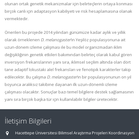
olunan ortak genetik mekanizmalar için belirteçlerin ortaya konması
birçok canlı için adaptasyon kabiliyeti ve risk hesaplamasına olanak
vermektedir.
Önerilen bu projede 2014 yılından günümüze kadar aylık ve yıllık
olarak örneklenen
D. melanogaster
’in Yeşilöz populasyonuna ait
uzun-dönem izleme çalışması ile bu model organizmadan iklim
değişikliğinin genetik etkileri bakımından belirteç olarak kabul gören
inversiyon frekanslarının yanı sıra, iklimsel seçilim altında olan dört
tane adaptif lokustaki alel frekansları ve fenotipik karakterler takip
edilecektir. Bu çalışma
D. melanogaster
’in bir populasyonunun on yıl
boyunca aralıksız takibine dayanan ilk uzun-dönemli izleme
çalışması olacaktır. Sonuçlar bazı temel bilgilere destek sağlamasının
yanı sıra birçok başka tür için kullanılabilir bilgiler üretecektir.
İletişim Bilgileri
Hacettepe Üniversitesi Bilimsel Araştırma Projeleri Koordinasyon